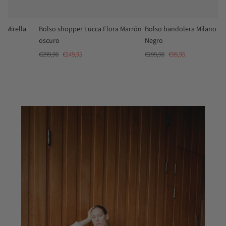
opper Lucca Flora Marrón
Bolso bandolera Milano Hailey
Bolso de ma
Negro
Lena Negro
€149,95
€199,90
€99,95
€129,90
€64,9