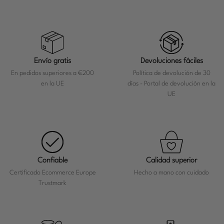
Envío gratis
Devoluciones fáciles
En pedidos superiores a €200
Política de devolución de 30
en la UE
días - Portal de devolución en la
UE
Confiable
Calidad superior
Certificado Ecommerce Europe
Hecho a mano con cuidado
Trustmark